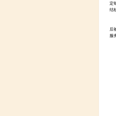
定
结
后
服