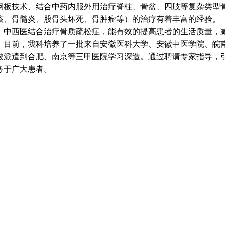
钢板技术、结合中药内服外用治疗脊柱、骨盆、四肢等复杂类型
核、骨髓炎、股骨头坏死、骨肿瘤等）的治疗有着丰富的经验。
中西医结
合
治疗骨质疏松症，能有效的
提高
患者
的
生活质量
，
目前，我科培养了一批来自安徽医科大学、安徽中医学院、皖
被派遣到合肥、南京等三甲医院学习深造。通过聘请专家指导，
务于广大患者。