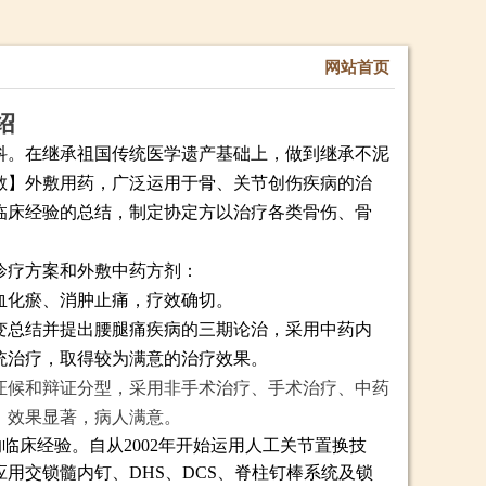
网站首页
绍
科。在继承祖国传统医学遗产基础上，做到继承不泥
散】外敷用
药，
广泛运用于骨、关节创伤疾病的治
临床经验的总结，制定协定方以
治疗各类骨伤、骨
。
诊疗方案和外敷中药方剂：
血化瘀、消肿止痛，疗效确切。
变
总结并
提出腰腿痛疾病的三期论治，
采用中药内
统治疗，取得较为满意的治疗效果。
证候和辩证分型，采用非手术治疗、手术治疗、中药
，效果显著，病人满意。
的临床经验。自
从
2002
年开始运用人工关节置换技
应用交锁髓内钉
、
DH
S
、
DCS
、脊柱钉
棒系统及锁