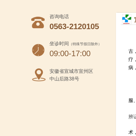
咨询电话
0563-2120105
坐诊时间
（特殊节假日除外）
古
09:00-17:00
疗
病
安徽省
宣城市宣州区
中山后路38号
服
辨
术