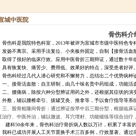
宣城中医院
骨伤科介
骨伤科是我院特色科室，2013
年被评为宣城市市级中医特色专
，发扬不离宗。采用手法复位、小夹板外固定，自制【接骨活血
，取得了很好的临床疗效。应用
中医
骨折三期辩证，通过数十年
，具有恢复快、痛苦少、费用低、效果好的特点，深受患者好评
骨伤科经过几代人潜心研究和不懈努力，总结出二个优势病种
一、接骨活血散：自主研制，由几十味名贵中药组成，功能活
二、
腰痛病，
除按
六种分型辨证用药之外，还根据其症状的演
、外敷，辅以腰椎牵引、拔罐艾灸、推拿等，予以食疗指导等系
三、
股骨粗隆间骨折
：通过辨证按早中后三期分型，根据临床
证治疗、中医外治
，
辅以微波、耳穴埋籽、功能锻练等
综合治疗
建科
50
余年来，骨伤科治疗骨折病人
数
以万计
，积累了丰富
，
我科已成功开展人工关节置换手术三百多例，疗效显著。通过